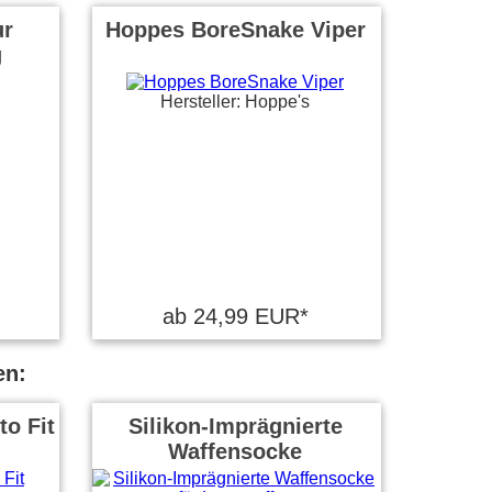
ur
Hoppes BoreSnake Viper
g
Hersteller: Hoppe's
ab 24,99 EUR*
en:
to Fit
Silikon-Imprägnierte
Waffensocke