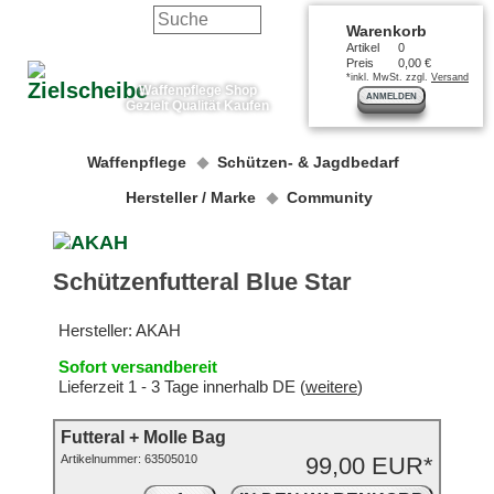
Warenkorb
Artikel
0
Preis
0,00 €
*inkl. MwSt. zzgl.
Versand
Waffenpflege Shop
ANMELDEN
Gezielt Qualität Kaufen
Waffenpflege
Schützen- & Jagdbedarf
Hersteller / Marke
Community
Schützenfutteral Blue Star
Hersteller:
AKAH
Sofort versandbereit
Lieferzeit 1 - 3 Tage innerhalb DE (
weitere
)
Futteral + Molle Bag
Artikelnummer:
63505010
99,00 EUR*