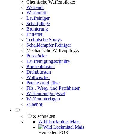
Chemische Waffenpflege:
Waffenöl
Waffenfett
Laufreiniger
Schaftpflege
Brünierung
Entfetter
Technische Sprays
Schalldämpfer Reiniger
Mechanische Waffenpflege:
Putzstöcke
Laufreinigungsschnüre
Borstenbürsten
Drahtbürsten
Wollwischer
Patches und Filze
Filz-, Werg- und Patchhalter
Waffenreinigungsset
Waffenunterlagen
Zubehör
⊗ schließen
Wild Lockmittel Mais
Hersteller: FOR