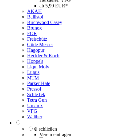
Hersteller: VFG
ab 5,99 EUR*
AKAH
Ballistol
Birchwood Casey
Brunox
FOR
Freischütz
Güde Messer
Hagopur
Heckler & Koch
Hoppe's
Liqui Moly
Lupus
MTM
Parker Hale
Pressol
SchleTek
Tetra Gun
Umarex
VFG
Walther
⊗ schließen
Verein eintragen