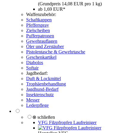
(Grundpreis 14,08 EUR pro 1 kg)
ab 1,69 EUR*
Waffenzubehör:
Schaftkappen
Pfefferspray
Zielscheiben
Pufferpatronen
Gewehrauflagen
Öler und Zerstäuber
Pistolentasche & Gewehrtasche
Geschenkartikel
Diabolos
Softair
Jagdbedarf:
Duft & Lockmittel
Trophäenbehandlung
Jagdhund-Bedarf
Insektenschutz
Messer
Lederpflege
⊗ schließen
VFG Filzpfropfen Laufreiniger