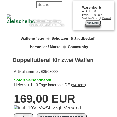
Warenkorb
Artikel
0
Preis
0,00 €
*inkl. MwSt. zzgl.
Versand
Waffenpflege Shop
ANMELDEN
Gezielt Qualität Kaufen
Waffenpflege
Schützen- & Jagdbedarf
Hersteller / Marke
Community
Doppelfutteral für zwei Waffen
Artikelnummer:
63508000
Sofort versandbereit
Lieferzeit 1 - 3 Tage innerhalb DE (
weitere
)
169,00 EUR