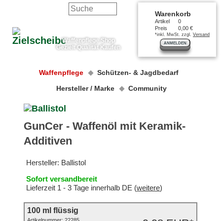
Warenkorb
Artikel
0
Preis
0,00 €
*inkl. MwSt. zzgl.
Versand
Waffenpflege Shop
ANMELDEN
Gezielt Qualität Kaufen
Waffenpflege
Schützen- & Jagdbedarf
Hersteller / Marke
Community
GunCer - Waffenöl mit Keramik-
Additiven
Hersteller:
Ballistol
Sofort versandbereit
Lieferzeit 1 - 3 Tage innerhalb DE (
weitere
)
100 ml flüssig
Artikelnummer:
22285