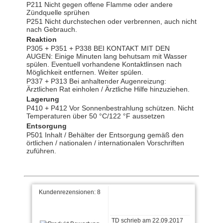
P211 Nicht gegen offene Flamme oder andere
Zündquelle sprühen
P251 Nicht durchstechen oder verbrennen, auch nicht
nach Gebrauch.
Reaktion
P305 + P351 + P338 BEI KONTAKT MIT DEN
AUGEN: Einige Minuten lang behutsam mit Wasser
spülen. Eventuell vorhandene Kontaktlinsen nach
R.S schrieb am 12.02.2024
Möglichkeit entfernen. Weiter spülen.
P337 + P313 Bei anhaltender Augenreizung:
Ärztlichen Rat einholen / Ärztliche Hilfe hinzuziehen.
Gutes Produkt, schnell
geliefert. Top!
Lagerung
P410 + P412 Vor Sonnenbestrahlung schützen. Nicht
Temperaturen über 50 °C/122 °F aussetzen
Entsorgung
P501 Inhalt / Behälter der Entsorgung gemäß den
Leonid P. schrieb am
örtlichen / nationalen / internationalen Vorschriften
04.01.2023
zuführen.
Alles OK
Kundenrezensionen:
8
TD schrieb am 22.09.2017