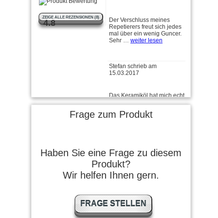
Der Verschluss meines
Repetierers freut sich jedes
ZEIGE ALLE REZENSIONEN (8)
mal über ein wenig Guncer.
4.8
Sehr …
weiter lesen
Stefan schrieb am
15.03.2017
Das Keramiköl hat mich echt
überrascht. Das Türscharnier
hats sehr …
weiter lesen
Frage zum Produkt
Franz S. schrieb am
03.02.2017
Sehr sehr gut
Haben Sie eine Frage zu diesem
Produkt?
Wir helfen Ihnen gern.
Rolli schrieb am 19.12.2016
FRAGE STELLEN
Alles in Ordnung - super