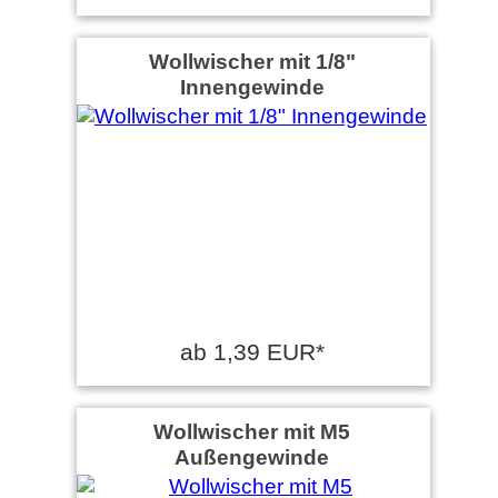
Wollwischer mit 1/8"
Leonid P. schrieb am
04.01.2023
Innengewinde
Alles OK
ab 1,39 EUR*
Wollwischer mit M5
Außengewinde