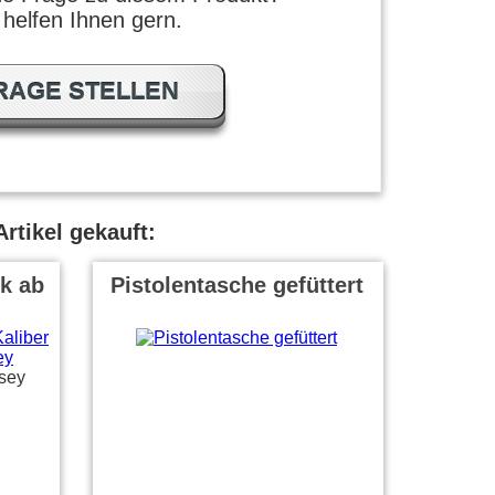
 helfen Ihnen gern.
RAGE STELLEN
rtikel gekauft:
k ab
Pistolentasche gefüttert
sey