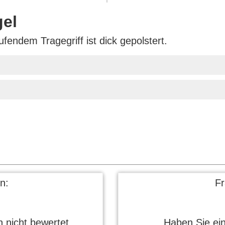
gel
fendem Tragegriff ist dick gepolstert.
n:
F
 nicht bewertet.
Haben Sie ei