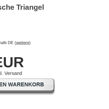
che Triangel
rhalb DE (
weitere
)
 EUR
DEN WARENKORB