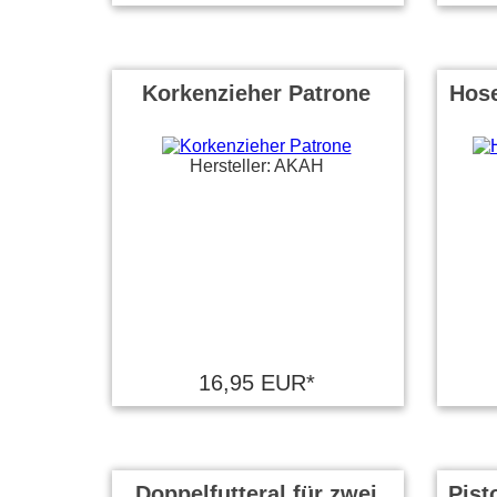
Korkenzieher Patrone
Hose
Hersteller: AKAH
16,95 EUR*
Doppelfutteral für zwei
Pist