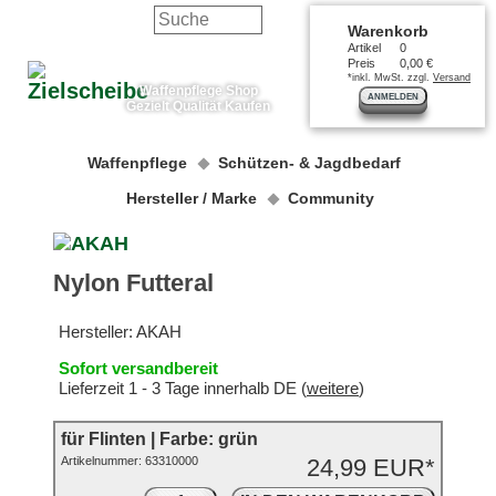
Warenkorb
Artikel
0
Preis
0,00 €
*inkl. MwSt. zzgl.
Versand
Waffenpflege Shop
ANMELDEN
Gezielt Qualität Kaufen
Waffenpflege
Schützen- & Jagdbedarf
Hersteller / Marke
Community
Nylon Futteral
Hersteller:
AKAH
Sofort versandbereit
Lieferzeit 1 - 3 Tage innerhalb DE (
weitere
)
für Flinten | Farbe: grün
Artikelnummer:
63310000
24,99 EUR*