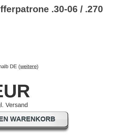
ferpatrone .30-06 / .270
rhalb DE (
weitere
)
 EUR
DEN WARENKORB