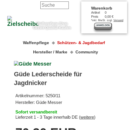
Warenkorb
Artikel
0
Preis
0,00 €
*inkl. MwSt. zzgl.
Versand
Waffenpflege Shop
ANMELDEN
Gezielt Qualität Kaufen
Waffenpflege
Schützen- & Jagdbedarf
Hersteller / Marke
Community
Güde Lederscheide für
Jagdnicker
Artikelnummer:
5250/11
Hersteller:
Güde Messer
Sofort versandbereit
Lieferzeit 1 - 3 Tage innerhalb DE (
weitere
)