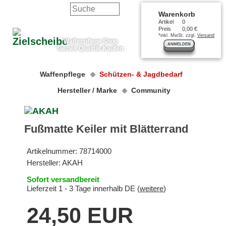
Warenkorb
Artikel
0
Preis
0,00 €
*inkl. MwSt. zzgl.
Versand
Waffenpflege Shop
ANMELDEN
Gezielt Qualität Kaufen
Waffenpflege
Schützen- & Jagdbedarf
Hersteller / Marke
Community
Fußmatte Keiler mit Blätterrand
Artikelnummer:
78714000
Hersteller:
AKAH
Sofort versandbereit
Lieferzeit 1 - 3 Tage innerhalb DE (
weitere
)
24,50 EUR