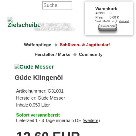
Warenkorb
Artikel
0
Preis
0,00 €
*inkl. MwSt. zzgl.
Versand
Waffenpflege Shop
ANMELDEN
Gezielt Qualität Kaufen
Waffenpflege
Schützen- & Jagdbedarf
Hersteller / Marke
Community
Güde Klingenöl
Artikelnummer:
G31001
Hersteller:
Güde Messer
Inhalt: 0,050 Liter
Sofort versandbereit
Lieferzeit 1 - 3 Tage innerhalb DE (
weitere
)