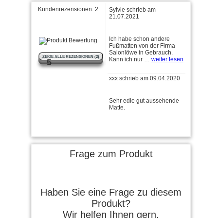
Kundenrezensionen:
2
Sylvie schrieb am
21.07.2021
Ich habe schon andere
Fußmatten von der Firma
Salonlöwe in Gebrauch.
ZEIGE ALLE REZENSIONEN (2)
Kann ich nur …
weiter lesen
5
xxx schrieb am 09.04.2020
Sehr edle gut aussehende
Matte.
Frage zum Produkt
Haben Sie eine Frage zu diesem
Produkt?
Wir helfen Ihnen gern.