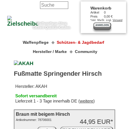
Warenkorb
Artikel
0
Preis
0,00 €
*inkl. MwSt. zzgl.
Versand
Waffenpflege Shop
ANMELDEN
Gezielt Qualität Kaufen
Waffenpflege
Schützen- & Jagdbedarf
Hersteller / Marke
Community
Fußmatte Springender Hirsch
Hersteller:
AKAH
Sofort versandbereit
Lieferzeit 1 - 3 Tage innerhalb DE (
weitere
)
Braun mit beigem Hirsch
Artikelnummer:
78706001
44,95 EUR*